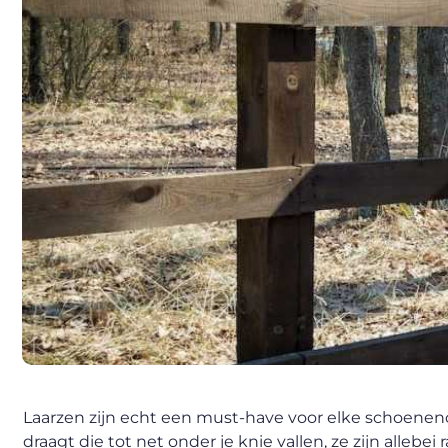
Laarzen zijn echt een must-have voor elke schoenencol
draagt die tot net onder je knie vallen, ze zijn alleb