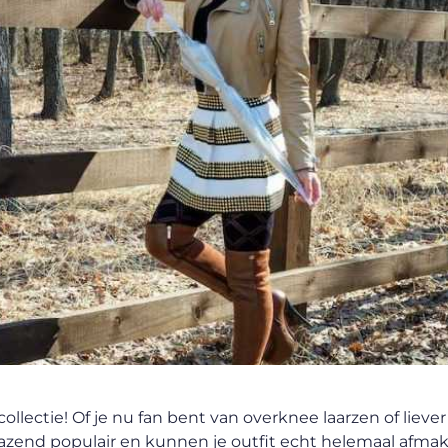
lectie! Of je nu fan bent van overknee laarzen of liever
ei razend populair en kunnen je outfit echt helemaal afma