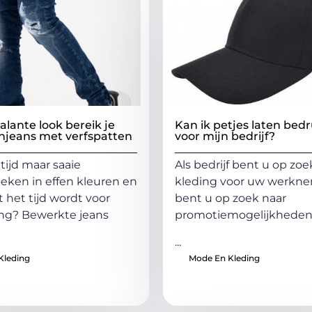
lante look bereik je
Kan ik petjes laten bed
njeans met verfspatten
voor mijn bedrijf?
altijd maar saaie
Als bedrijf bent u op zoe
oeken in effen kleuren en
kleding voor uw werkne
t het tijd wordt voor
bent u op zoek naar
ng? Bewerkte jeans
promotiemogelijkhede
...
Kleding
Mode En Kleding