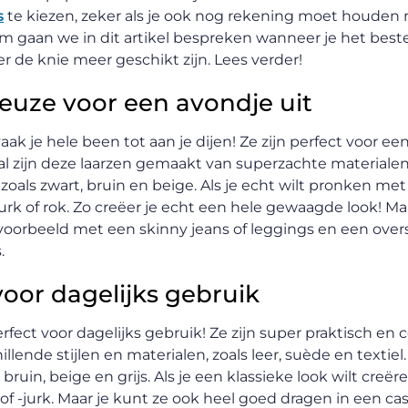
s
te kiezen, zeker als je ook nog rekening moet houden
m gaan we in dit artikel bespreken wanneer je het best
 de knie meer geschikt zijn. Lees verder!
keuze voor een avondje uit
k je hele been tot aan je dijen! Ze zijn perfect voor ee
al zijn deze laarzen gemaakt van superzachte materiale
 zoals zwart, bruin en beige. Als je echt wilt pronken met
k of rok. Zo creëer je echt een hele gewaagde look! Maa
oorbeeld met een skinny jeans of leggings en een oversi
.
voor dagelijks gebruik
erfect voor dagelijks gebruik! Ze zijn super praktisch en 
illende stijlen en materialen, zoals leer, suède en textie
 bruin, beige en grijs. Als je een klassieke look wilt creër
 -jurk. Maar je kunt ze ook heel goed dragen in een casu