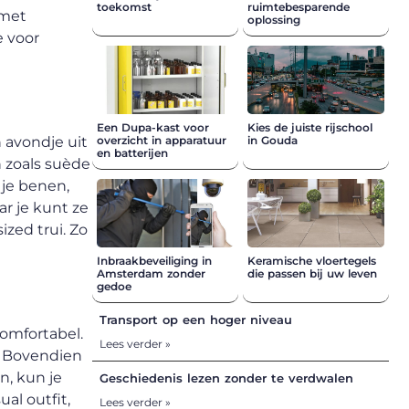
toekomst
ruimtebesparende
 met
oplossing
e voor
Een Dupa-kast voor
Kies de juiste rijschool
n avondje uit
overzicht in apparatuur
in Gouda
en batterijen
n zoals suède
 je benen,
r je kunt ze
zed trui. Zo
Inbraakbeveiliging in
Keramische vloertegels
Amsterdam zonder
die passen bij uw leven
gedoe
Transport op een hoger niveau
comfortabel.
Lees verder »
l. Bovendien
en, kun je
Geschiedenis lezen zonder te verdwalen
al outfit,
Lees verder »