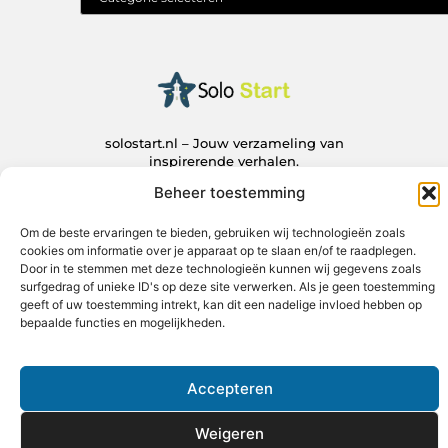
solostart.nl – Jouw verzameling van
inspirerende verhalen.
Ontdek blogs en artikelen over alles wat het dagelijks leven boeiend
Beheer toestemming
maakt.
@2025 All Right Reserved. Design by
www.solostart.nl.
Om de beste ervaringen te bieden, gebruiken wij technologieën zoals
cookies om informatie over je apparaat op te slaan en/of te raadplegen.
Door in te stemmen met deze technologieën kunnen wij gegevens zoals
surfgedrag of unieke ID's op deze site verwerken. Als je geen toestemming
geeft of uw toestemming intrekt, kan dit een nadelige invloed hebben op
bepaalde functies en mogelijkheden.
Accepteren
Weigeren