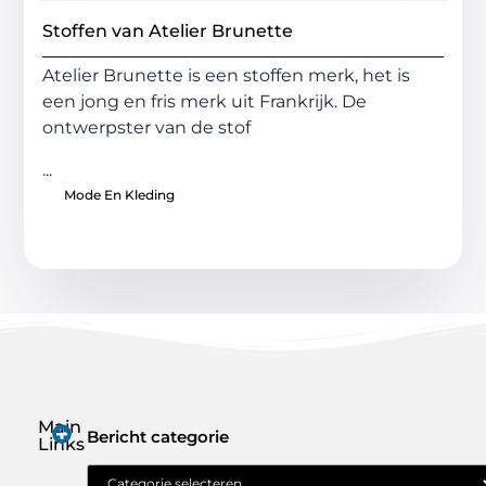
Stoffen van Atelier Brunette
Atelier Brunette is een stoffen merk, het is
een jong en fris merk uit Frankrijk. De
ontwerpster van de stof
...
Mode En Kleding
Main
Bericht categorie
Links
Geld verdienen met je website: jouw route naar online inkomen