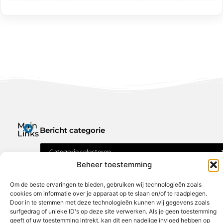
Main
Bericht categorie
Links
Geld verdienen met je website: jouw route naar online inkomen
Beheer toestemming
Om de beste ervaringen te bieden, gebruiken wij technologieën zoals
cookies om informatie over je apparaat op te slaan en/of te raadplegen.
Door in te stemmen met deze technologieën kunnen wij gegevens zoals
surfgedrag of unieke ID's op deze site verwerken. Als je geen toestemming
geeft of uw toestemming intrekt, kan dit een nadelige invloed hebben op