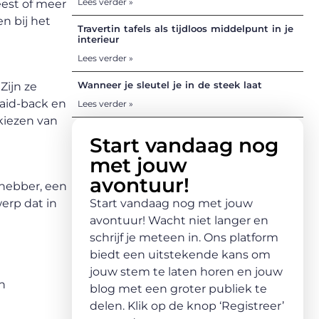
Lees verder »
eest of meer
en bij het
Travertin tafels als tijdloos middelpunt in je
interieur
Lees verder »
Wanneer je sleutel je in de steek laat
Zijn ze
laid-back en
Lees verder »
kiezen van
Start vandaag nog
met jouw
avontuur!
efhebber, een
Start vandaag nog met jouw
erp dat in
avontuur! Wacht niet langer en
schrijf je meteen in. Ons platform
biedt een uitstekende kans om
jouw stem te laten horen en jouw
n
blog met een groter publiek te
delen. Klik op de knop ‘Registreer’