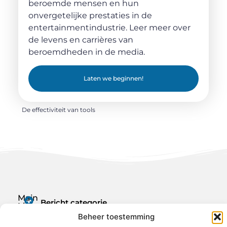
beroemde mensen en hun
onvergetelijke prestaties in de
entertainmentindustrie. Leer meer over
de levens en carrières van
beroemdheden in de media.
Laten we beginnen!
De effectiviteit van tools
Main
Bericht categorie
Links
Geld verdienen met je website: jouw route naar online inkomen
Beheer toestemming