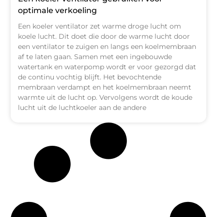
optimale verkoeling
Een koeler ventilator zet warme droge lucht om
koele lucht. Dit doet die door de warme lucht door
een ventilator te zuigen en langs een koelmembraan
af te laten gaan. Samen met een ingebouwde
watertank en waterpomp wordt er voor gezorgd dat
de continu vochtig blijft. Het bevochtende
membraan verdampt en het koelmembraan neemt
warmte uit de lucht op. Vervolgens wordt de koude
lucht uit de luchtkoeler aan de andere