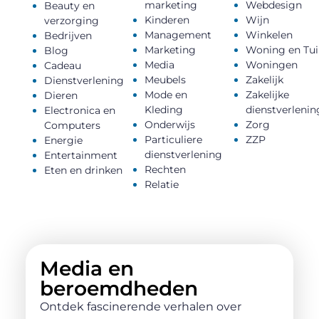
marketing
Webdesign
Beauty en
Kinderen
Wijn
verzorging
Management
Winkelen
Bedrijven
Marketing
Woning en Tui
Blog
Media
Woningen
Cadeau
Meubels
Zakelijk
Dienstverlening
Mode en
Zakelijke
Dieren
Kleding
dienstverlenin
Electronica en
Onderwijs
Zorg
Computers
Particuliere
ZZP
Energie
dienstverlening
Entertainment
Rechten
Eten en drinken
Relatie
Media en
beroemdheden
Ontdek fascinerende verhalen over