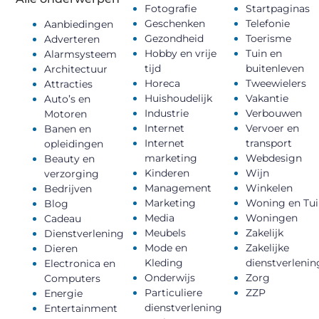
Fotografie
Startpaginas
Geschenken
Telefonie
Aanbiedingen
Gezondheid
Toerisme
Adverteren
Hobby en vrije
Tuin en
Alarmsysteem
tijd
buitenleven
Architectuur
Horeca
Tweewielers
Attracties
Huishoudelijk
Vakantie
Auto’s en
Industrie
Verbouwen
Motoren
Internet
Vervoer en
Banen en
Internet
transport
opleidingen
marketing
Webdesign
Beauty en
Kinderen
Wijn
verzorging
Management
Winkelen
Bedrijven
Marketing
Woning en Tui
Blog
Media
Woningen
Cadeau
Meubels
Zakelijk
Dienstverlening
Mode en
Zakelijke
Dieren
Kleding
dienstverlenin
Electronica en
Onderwijs
Zorg
Computers
Particuliere
ZZP
Energie
dienstverlening
Entertainment