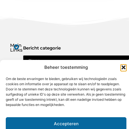
Main
Bericht categorie
Links
Geld verdienen met je website: jouw route naar online inkomen
Beheer toestemming
Om de beste ervaringen te bieden, gebruiken wij technologieën zoals
cookies om informatie over je apparaat op te slaan en/of te raadplegen.
Door in te stemmen met deze technologieën kunnen wij gegevens zoals
surfgedrag of unieke ID's op deze site verwerken. Als je geen toestemming
geeft of uw toestemming intrekt, kan dit een nadelige invloed hebben op
solostart.nl – Jouw verzameling van
bepaalde functies en mogelijkheden.
inspirerende verhalen.
Ontdek blogs en artikelen over alles wat het dagelijks leven boeiend
maakt.
Accepteren
@2025 All Right Reserved. Design by
www.solostart.nl.