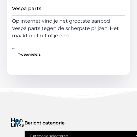
Vespa parts
Op internet vind je het grootste aanbod
Vespa parts tegen de scherpste prijzen. Het
maakt niet uit of je een
...
Tweewielers
Main
Bericht categorie
Links
Geld verdienen met je website: jouw route naar online inkomen