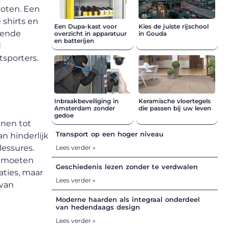
toten. Een
 shirts en
Een Dupa-kast voor
Kies de juiste rijschool
mende
overzicht in apparatuur
in Gouda
en batterijen
d
tsporters.
Inbraakbeveiliging in
Keramische vloertegels
Amsterdam zonder
die passen bij uw leven
gedoe
enen tot
Transport op een hoger niveau
n hinderlijk
lessures.
Lees verder »
n moeten
Geschiedenis lezen zonder te verdwalen
aties, maar
Lees verder »
 van
Moderne haarden als integraal onderdeel
van hedendaags design
Lees verder »