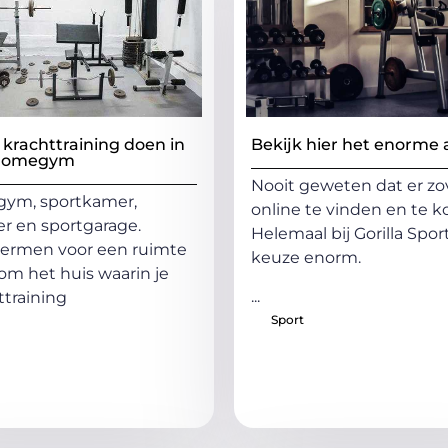
 krachttraining doen in
Bekijk hier het enorme
 homegym
Nooit geweten dat er zo
ym, sportkamer,
online te vinden en te ko
er en sportgarage.
Helemaal bij Gorilla Sport
termen voor een ruimte
keuze enorm.
dom het huis waarin je
...
ttraining
Sport