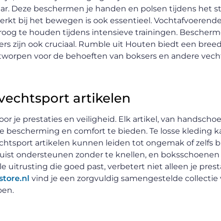
r. Deze beschermen je handen en polsen tijdens het s
rkt bij het bewegen is ook essentieel. Vochtafvoerende
droog te houden tijdens intensieve trainingen. Bescher
s zijn ook cruciaal. Rumble uit Houten biedt een bree
ntworpen voor de behoeften van boksers en andere vech
echtsport artikelen
voor je prestaties en veiligheid. Elk artikel, van handscho
escherming en comfort te bieden. Te losse kleding ka
echtsport artikelen kunnen leiden tot ongemak of zelfs b
uist ondersteunen zonder te knellen, en boksschoene
e uitrusting die goed past, verbetert niet alleen je prest
tore.nl
vind je een zorgvuldig samengestelde collectie
oen.