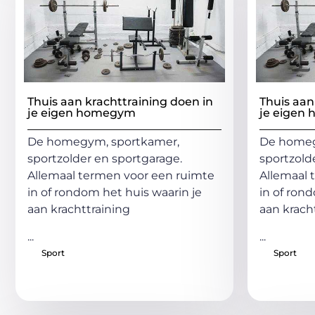
Thuis aan krachttraining doen in
Thuis aan
je eigen homegym
je eigen
De homegym, sportkamer,
De homeg
sportzolder en sportgarage.
sportzold
Allemaal termen voor een ruimte
Allemaal 
in of rondom het huis waarin je
in of ron
aan krachttraining
aan krach
...
...
Sport
Sport