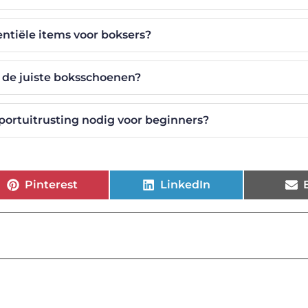
entiële items voor boksers?
k de juiste boksschoenen?
sportuitrusting nodig voor beginners?
Pinterest
LinkedIn