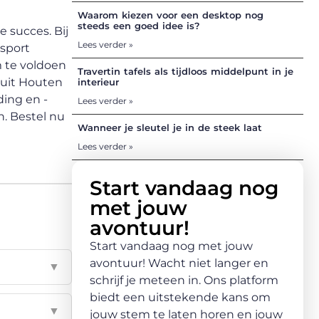
Waarom kiezen voor een desktop nog
steeds een goed idee is?
 succes. Bij
Lees verder »
tsport
m te voldoen
Travertin tafels als tijdloos middelpunt in je
 uit Houten
interieur
ding en -
Lees verder »
n. Bestel nu
Wanneer je sleutel je in de steek laat
Lees verder »
Start vandaag nog
met jouw
avontuur!
Start vandaag nog met jouw
avontuur! Wacht niet langer en
▼
schrijf je meteen in. Ons platform
biedt een uitstekende kans om
▼
jouw stem te laten horen en jouw