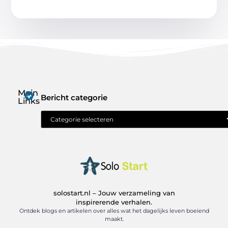
Main
Bericht categorie
Links
Geld verdienen met je website: jouw route naar online inkomen
solostart.nl – Jouw verzameling van
inspirerende verhalen.
Ontdek blogs en artikelen over alles wat het dagelijks leven boeiend
maakt.