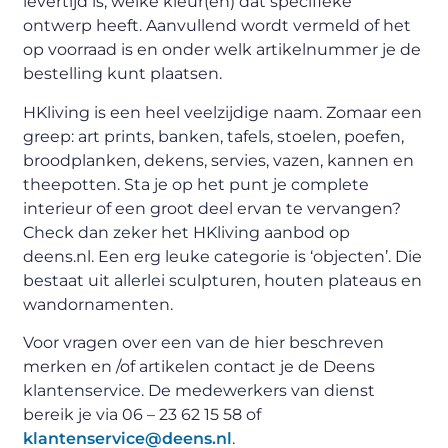
levertijd is, welke kleur(en) dat specifieke
ontwerp heeft. Aanvullend wordt vermeld of het
op voorraad is en onder welk artikelnummer je de
bestelling kunt plaatsen.
HKliving is een heel veelzijdige naam. Zomaar een
greep: art prints, banken, tafels, stoelen, poefen,
broodplanken, dekens, servies, vazen, kannen en
theepotten. Sta je op het punt je complete
interieur of een groot deel ervan te vervangen?
Check dan zeker het HKliving aanbod op
deens.nl. Een erg leuke categorie is ‘objecten’. Die
bestaat uit allerlei sculpturen, houten plateaus en
wandornamenten.
Voor vragen over een van de hier beschreven
merken en /of artikelen contact je de Deens
klantenservice. De medewerkers van dienst
bereik je via 06 – 23 62 15 58 of
klantenservice@deens.nl
.