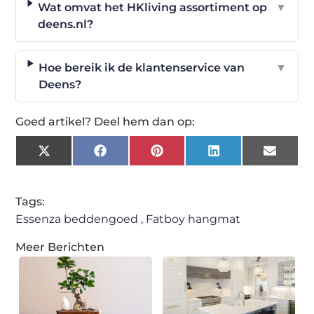
Wat omvat het HKliving assortiment op
▼
deens.nl?
Hoe bereik ik de klantenservice van
▼
Deens?
Goed artikel? Deel hem dan op:
X
Facebook
Pinterest
LinkedIn
Email
(Twitter)
Tags:
Essenza beddengoed
,
Fatboy hangmat
Meer Berichten