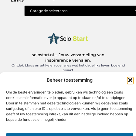
Geld verdienen met je website: jouw route naar online inkomen
solostart.nl – Jouw verzameling van
inspirerende verhalen.
Ontdek blogs en artikelen over alles wat het dagelijks leven boeiend
maakt.
Beheer toestemming
@2025 All Right Reserved. Design by
www.solostart.nl.
Om de beste ervaringen te bieden, gebruiken wij technologieën zoals
cookies om informatie over je apparaat op te slaan en/of te raadplegen.
Door in te stemmen met deze technologieën kunnen wij gegevens zoals
surfgedrag of unieke ID's op deze site verwerken. Als je geen toestemming
geeft of uw toestemming intrekt, kan dit een nadelige invloed hebben op
bepaalde functies en mogelijkheden.