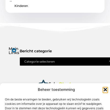
...
Kinderen
Main
Bericht categorie
Links
Geld verdienen met je website: jouw route naar online inkomen
Beheer toestemming
solostart.nl – Jouw verzameling van
Om de beste ervaringen te bieden, gebruiken wij technologieën zoals
inspirerende verhalen.
cookies om informatie over je apparaat op te slaan en/of te raadplegen.
Ontdek blogs en artikelen over alles wat het dagelijks leven boeiend
Door in te stemmen met deze technologieën kunnen wij gegevens zoals
maakt.