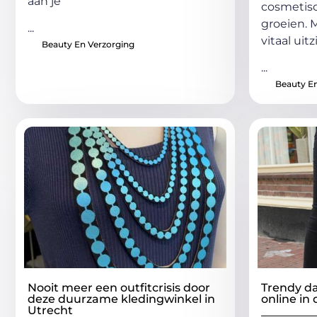
aan je
cosmetisc
groeien. M
...
vitaal uit
Beauty En Verzorging
...
Beauty En
Nooit meer een outfitcrisis door
Trendy da
deze duurzame kledingwinkel in
online in
Utrecht