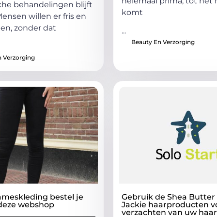
helemaal prima, tot he
he behandelingen blijft
komt
ensen willen er fris en
zien, zonder dat
...
Beauty En Verzorging
 Verzorging
meskleding bestel je
Gebruik de Shea Butter
 deze webshop
Jackie haarproducten v
verzachten van uw haar