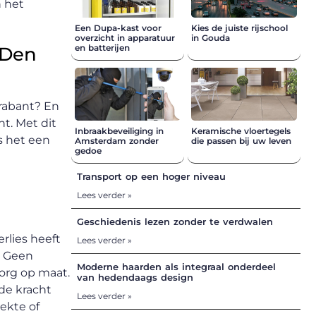
n het
Een Dupa-kast voor
Kies de juiste rijschool
overzicht in apparatuur
in Gouda
en batterijen
 Den
Brabant? En
t. Met dit
Inbraakbeveiliging in
Keramische vloertegels
s het een
Amsterdam zonder
die passen bij uw leven
gedoe
Transport op een hoger niveau
Lees verder »
Geschiedenis lezen zonder te verdwalen
erlies heeft
Lees verder »
. Geen
Moderne haarden als integraal onderdeel
zorg op maat.
van hedendaags design
de kracht
Lees verder »
ekte of