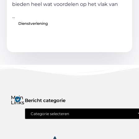
bieden heel wat voordelen op het vlak van
...
Dienstverlening
Main
Bericht categorie
Links
Geld verdienen met je website: jouw route naar online inkomen