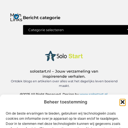
Main
Bericht categorie
Links
Geld verdienen met je website: jouw route naar online inkomen
solostart.nl – Jouw verzameling van
inspirerende verhalen.
Ontdek blogs en artikelen over alles wat het dagelijks leven boeiend
maakt.
@2025 All Right Reserved. Design by
www.solostart.nl.
Beheer toestemming
Om de beste ervaringen te bieden, gebruiken wij technologieën zoals
cookies om informatie over je apparaat op te slaan en/of te raadplegen.
Door in te stemmen met deze technologieën kunnen wij gegevens zoals