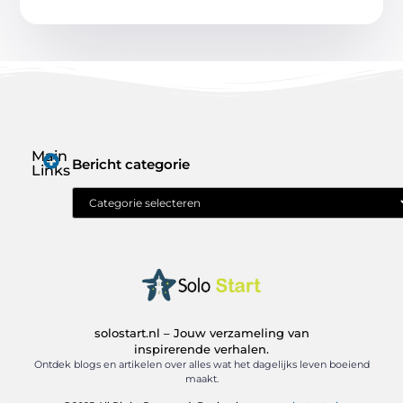
Main
Bericht categorie
Links
Geld verdienen met je website: jouw route naar online inkomen
solostart.nl – Jouw verzameling van
inspirerende verhalen.
Ontdek blogs en artikelen over alles wat het dagelijks leven boeiend
maakt.